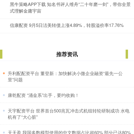
黑牛策略APP下载 知名书评人维舟“二十年磨一剑”，带你全景
式理解金庸宇宙
信康配资 9月5日洁美转债上涨4.89%，转股溢价率17.76%
推荐资讯
​升利配配资平台 董登新：加快解决小微企业融资“最先一公
里”问题
​康乾配资 “涌金系”出手，要约收购！
​天宇配资平台 世界首台500兆瓦冲击式机组转轮研制成功 水电
机有了“大心脏”
​天天盈 我国多数模型使用的中文数据占比超60% 部分已达80%