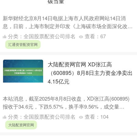
碳当量
新华财经北京8月14日电据上海市人民政府网站14日消
息，日前，上海市制定并印发《上海碳市场全面深化改革
行动方案（2026-2030年）》（以下简称《行动方
分类：
全国股票配资公司排名
查看：
67
案》）....
汇通资管配资官网
大陆配资网官网 XD张江高
（600895）8月8日主力资金净卖出
4.15亿元
本站消息，截至2025年8月8日收盘，XD张江高(600895)
报收于34.6元，下跌5.57%，换手率9.56%，成交量
148.06万手，成交额53.49亿元....
分类：
全国股票配资公司排名
查看：
104
大陆配资网官网