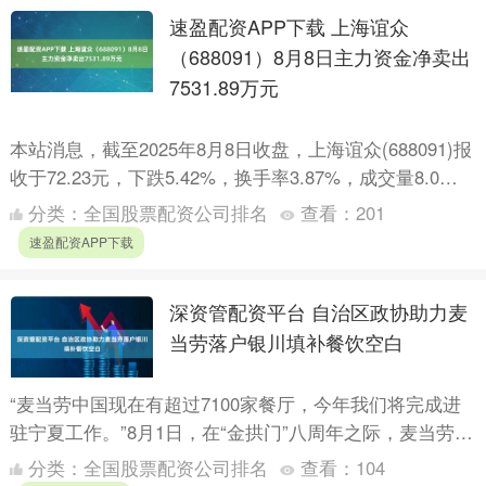
速盈配资APP下载 上海谊众
（688091）8月8日主力资金净卖出
7531.89万元
本站消息，截至2025年8月8日收盘，上海谊众(688091)报
收于72.23元，下跌5.42%，换手率3.87%，成交量8.0万
手，成交额5.73亿元。 8月....
分类：
全国股票配资公司排名
查看：
201
速盈配资APP下载
深资管配资平台 自治区政协助力麦
当劳落户银川填补餐饮空白
“麦当劳中国现在有超过7100家餐厅，今年我们将完成进
驻宁夏工作。”8月1日，在“金拱门”八周年之际，麦当劳中
国首次发布《金拱门八周年美好实践报告》，麦当劳中
分类：
全国股票配资公司排名
查看：
104