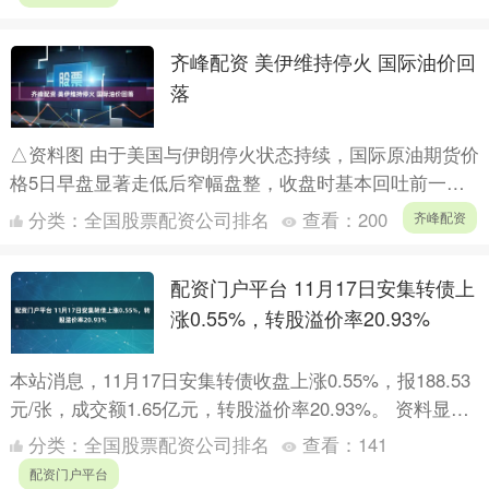
齐峰配资 美伊维持停火 国际油价回
落
△资料图 由于美国与伊朗停火状态持续，国际原油期货价
格5日早盘显著走低后窄幅盘整，收盘时基本回吐前一日
涨幅。 截至5日收盘，纽约商品交易所6月交货的轻质原
分类：
全国股票配资公司排名
查看：
200
齐峰配资
油期货....
配资门户平台 11月17日安集转债上
涨0.55%，转股溢价率20.93%
本站消息，11月17日安集转债收盘上涨0.55%，报188.53
元/张，成交额1.65亿元，转股溢价率20.93%。 资料显
示，安集转债信用级别为“AA-”，债....
分类：
全国股票配资公司排名
查看：
141
配资门户平台