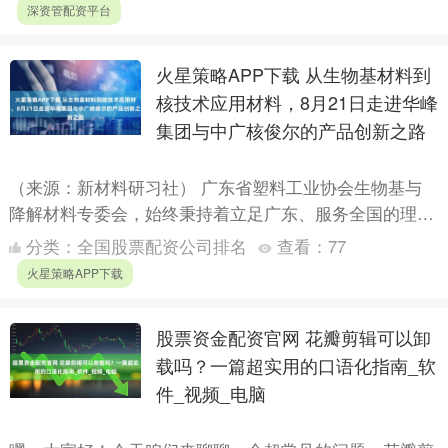
国....
深资管配资平台
火星策略APP下载 从生物基材料到
核技术应用材料，8月21日走进华峰
集团与中广核俊尔的产品创新之路
（来源：新材料研习社） 广东省塑料工业协会生物基与
降解材料专委会，始终秉持着立足广东、服务全国的理
念，致力于为行业上下游企业搭建高效交流平台，推动生
分类：
全国股票配资公司排名
查看：
77
物基与降解材....
火星策略APP下载
股票资金配资官网 花瓣剪辑可以卸
载吗？一篇超实用的口语化指南_软
件_视频_电脑