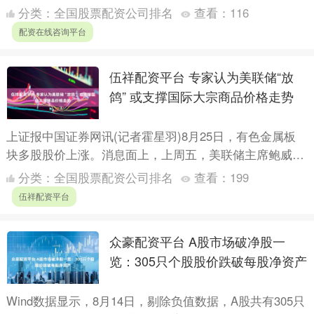
化，周内上涨0.11%。领涨的个股特点....
分类：
全国股票配资公司排名
查看：
116
配资在线咨询平台
伍祥配资平台 专家认为美联储“放
鸽” 或支撑国际大宗商品价格走势
上证报中国证券网讯(记者霍星羽)8月25日，有色金属板
块多股股价上涨。消息面上，上周五，美联储主席鲍威尔
发声，暗示美联储仍可能在未来数月降息，称美联储对降
分类：
全国股票配资公司排名
查看：
199
息持开....
伍祥配资平台
众豪配资平台 A股市场破净股一
览：305只个股股价跌破每股净资产
Wind数据显示，8月14日，剔除负值数据，A股共有305只