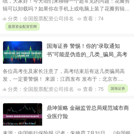
嘿，大家好！今天咱们来聊聊一个超常见的问题：花瓣剪
辑可以卸载吗？如果你在手机上或电脑上装了花瓣剪辑这
个视频编辑软件，突然觉得它占地方、用不上，或者只是
分类：
全国股票配资公司排名
查看：
74
想清理一下....
股票资金配资官网
国海证券 警惕！你的“录取通知
书”可能是伪造的_几类_骗局_高考
各位高考生及家长注意了，高考结束后有这几类骗局高
发，一定要警惕！ 来源：江西发布 发布于：北京市....
分类：
全国股票配资公司排名
查看：
75
国海证券
鼎坤策略 金融监管总局规范城市商
业医疗险
来源：中国银行保险报 记者：朱艳霞 7月31日，《中国银