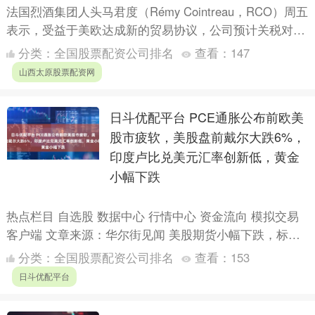
法国烈酒集团人头马君度（Rémy Cointreau，RCO）周五
表示，受益于美欧达成新的贸易协议，公司预计关税对其
2026财年经营利润的负面影响将低于此前预期....
分类：
全国股票配资公司排名
查看：
147
山西太原股票配资网
日斗优配平台 PCE通胀公布前欧美
股市疲软，美股盘前戴尔大跌6%，
印度卢比兑美元汇率创新低，黄金
小幅下跌
热点栏目 自选股 数据中心 行情中心 资金流向 模拟交易
客户端 文章来源：华尔街见闻 美股期货小幅下跌，标普
500期指跌超0.1%。美股盘前，美股盘前，戴尔科....
分类：
全国股票配资公司排名
查看：
153
日斗优配平台