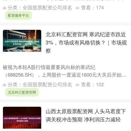
期货市场上，沪金主力合约2510跟随大涨，盘中突破8....
分类：
全国股票配资公司排名
查看：
174
配资服务平台
北京科汇配资官网 寒武纪逆市跌近
3%，市场或有风格切换？｜市场观
察
被视为本轮A股行情最重要风向标的寒武纪
（688256.SH），上周股价一度逼近1600元大关后开始大
幅震荡，9月1日早盘低开低走，盘中最大跌幅超过8%，
分类：
全国股票配资公司排名
查看：
102
随后买盘....
北京科汇配资官网
山西太原股票配资网 人头马君度下
调关税冲击预期 净利润压力减轻