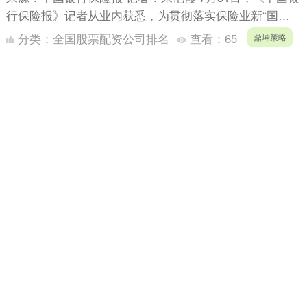
行保险报》记者从业内获悉，为贯彻落实保险业新“国十
条”部署，规范城市定制型商业医疗保险（俗称“惠民
分类：
全国股票配资公司排名
查看：
65
鼎坤策略
保”，....
金港赢配资官网 投入1万亿元“专
款”，韩国要帮美国造船了！美国海
军将受益？韩专家担忧：造船优势
将转移到美国，要慎之又慎
在8月1日关税协商最后期限临近之际，白宫又敲定了与一
大重要盟友的贸易协议。 据央视新闻报道，美东时间7月
30日，美国总统特朗普发文称，美国将对韩国征收15%的
分类：
全国股票配资公司排名
查看：
169
关....
金港赢配资官网
誉信配资 缅甸决定解除全国紧急状
态