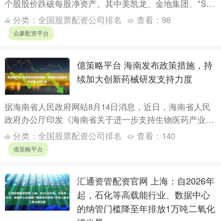
个股股价跌破每股净资产。其中美凯龙、金地集团、*ST
天茂市净率最低，分别为0.272倍、0.299倍....
分类：
全国股票配资公司排名
查看：
98
众豪配资平台
億策略平台 海南发布政策措施，持
续加大创新药械研发支持力度
据海南省人民政府网站8月14日消息，近日，海南省人民
政府办公厅印发《海南省关于进一步支持生物医药产业高
质量发展的若干政策措施》。《政策措施》提出，持续加
分类：
全国股票配资公司排名
查看：
140
大创新药....
億策略平台
汇通资管配资官网 上海：自2026年
起，石化等高载能行业、数据中心
的纳管门槛降至年排放1万吨二氧化