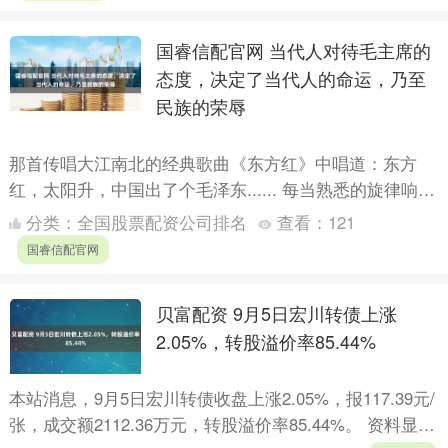
国睿信配官网 当代人对待毛主席的
态度，决定了当代人的命运，乃至
民族的荣辱
那首传唱大江南北的经典歌曲《东方红》中唱道：东方
红，太阳升，中国出了个毛泽东...... 每当熟悉的旋律响
起，总能唤起无数珍贵的记忆，激荡着亿万中国人的心
分类：
全国股票配资公司排名
查看：
121
弦，点....
国睿信配官网
贝富配资 9月5日宏川转债上涨
2.05%，转股溢价率85.44%
本站消息，9月5日宏川转债收盘上涨2.05%，报117.39元/
张，成交额2112.36万元，转股溢价率85.44%。 资料显