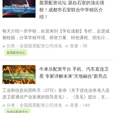
股票配资论坛 源自石室的顶尖强
校！成都市石室联合中学校区介
绍！
每天介绍一所学校，欢迎来到【学在成都】专栏，走进成
都校园，分享学校环境、师资力量、特色课程、招生计划
和录取分数线。每周一到周五晚上21:00更新。 基本情况
分类：
全国股票配资公司排名
查看：
95
C....
股票配资论坛
牛来乐配资平台 手机、汽车直连卫
星 专家详解未来“天地融合”新亮点
工业和信息化部昨天（27日）发布《关于优化业务准入促
进卫星通信产业发展的指导意见》。《意见》提出，支持
低轨卫星互联网加快发展，有序推进卫星通信业务开放。
分类：
全国股票配资公司排名
查看：
143
《意见....
牛来乐配资平台