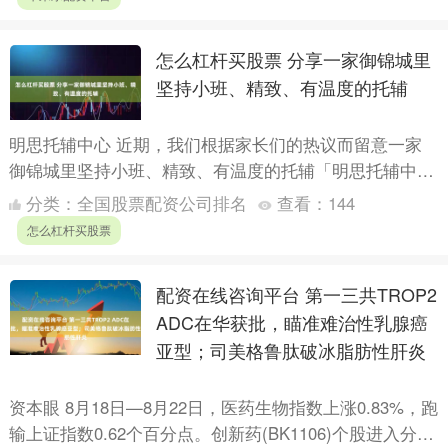
怎么杠杆买股票 分享一家御锦城里
坚持小班、精致、有温度的托辅
明思托辅中心 近期，我们根据家长们的热议而留意一家
御锦城里坚持小班、精致、有温度的托辅「明思托辅中
心」，诸多家长实地走访了教学空间，并深度体验课程设
分类：
全国股票配资公司排名
查看：
144
计后，都决定....
怎么杠杆买股票
配资在线咨询平台 第一三共TROP2
ADC在华获批，瞄准难治性乳腺癌
亚型；司美格鲁肽破冰脂肪性肝炎
资本眼 8月18日—8月22日，医药生物指数上涨0.83%，跑
输上证指数0.62个百分点。创新药(BK1106)个股进入分