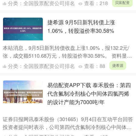
示，宏川转债信用级别为“AA-”，....
分类：
全国股票配资公司排名
查看：
218
贝富配资
捷希源 9月5日新乳转债上涨
1.06%，转股溢价率30.58%
本站消息，9月5日新乳转债收盘上涨1.06%，报132.2元/
张，成交额5110.68万元，转股溢价率30.58%。 资料显
示，新乳转债信用级别为“AA”，债券....
分类：
全国股票配资公司排名
查看：
88
捷希源
易信配资APP下载 泰禾股份：第四
代含氟制冷剂核心中间体四氯丙烯
的设计产能为7000吨/年
证券日报网讯泰禾股份（301665）9月4日在互动平台回答
投资者提问时表示，公司第四代含氟制冷剂核心中间体四
氯丙烯的设计产能为7000吨/年，该产品的市场占有率....