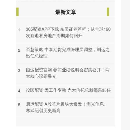
最新文章
365配资APP下载 东吴证券芦哲：从全球190
1
次衰退看房地产周期如何回升
至慧策略 中泰期货完成管理层调整，刘运之
2
出任总经理
恒运配资官网 券商业绩说明会密集召开！两
3
大核心议题曝光
投顾配资 因工作变动 光大信托总裁邵泉卸任
4
启运配资 A股芯片板块大爆发！海光信息、
5
寒武纪创历史新高